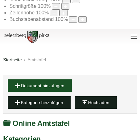
Schriftgröße
100
%
Zeilenhöhe
100
%
Buchstabenabstand
100
%
Startseite
Amtstafel
Dokument hinzufügen
Kategorie hinzufügen
Hochladen
Ordner
Online Amtstafel
Kategorien