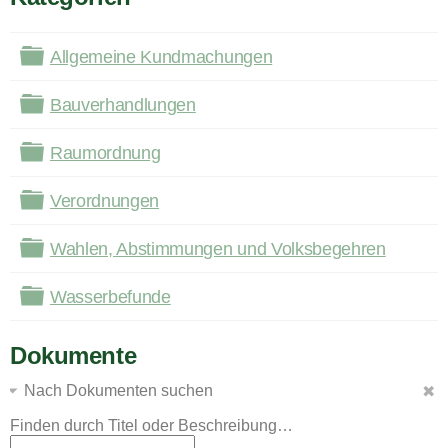
Ordner
Allgemeine Kundmachungen
Ordner
Bauverhandlungen
Ordner
Raumordnung
Ordner
Verordnungen
Ordner
Wahlen, Abstimmungen und Volksbegehren
Ordner
Wasserbefunde
Dokumente
Nach Dokumenten suchen
Finden durch Titel oder Beschreibung…