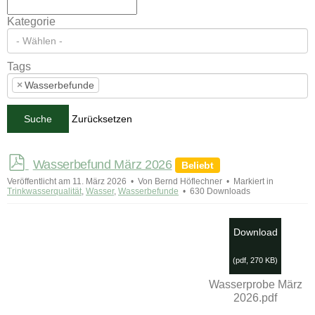
Kategorie
Tags
×
Wasserbefunde
Zurücksetzen
Suche
p
Wasserbefund März 2026
Beliebt
d
Veröffentlicht am 11. März 2026
Von
Bernd Höflechner
Markiert in
f
Trinkwasserqualität
,
Wasser
,
Wasserbefunde
630 Downloads
Download
(
pdf,
270 KB
)
Wasserprobe März
2026.pdf