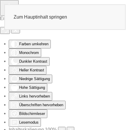
Zum Hauptinhalt springen
Eingabehilfen öffnen
Farben umkehren
Monochrom
Dunkler Kontrast
Heller Kontrast
Niedrige Sättigung
Hohe Sättigung
Links hervorheben
Überschriften hervorheben
Bildschirmleser
Lesemodus
Inhaltsskalierung
100
%