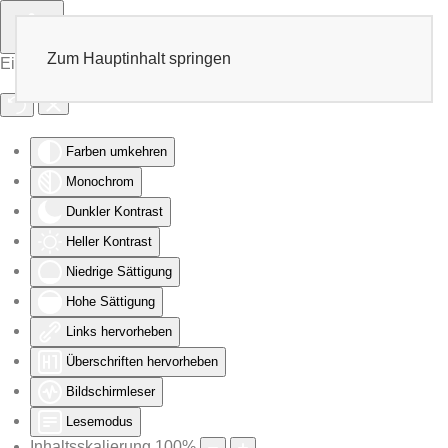
Zum Hauptinhalt springen
Eingabehilfen öffnen
Farben umkehren
Monochrom
Dunkler Kontrast
Heller Kontrast
Niedrige Sättigung
Hohe Sättigung
Links hervorheben
Überschriften hervorheben
Bildschirmleser
Lesemodus
Inhaltsskalierung
100
%