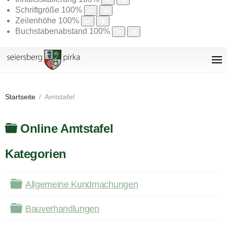
Schriftgröße
100
%
Zeilenhöhe
100
%
Buchstabenabstand
100
%
Startseite
Amtstafel
Ordner
Online Amtstafel
Kategorien
Ordner
Allgemeine Kundmachungen
Ordner
Bauverhandlungen