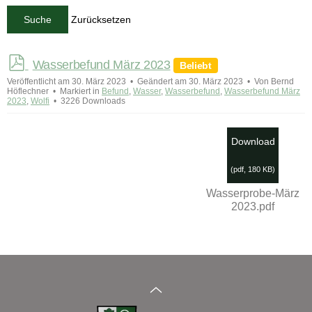
Zurücksetzen
Suche
p
Wasserbefund März 2023
Beliebt
d
Veröffentlicht am 30. März 2023
Geändert am 30. März 2023
Von
Bernd
f
Höflechner
Markiert in
Befund
,
Wasser
,
Wasserbefund
,
Wasserbefund März
2023
,
Wolfi
3226 Downloads
Download
(
pdf,
180 KB
)
Wasserprobe-März
2023.pdf