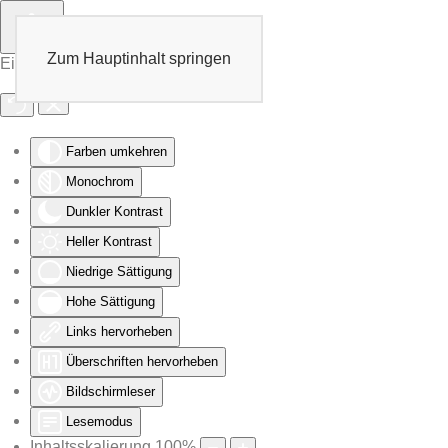
Zum Hauptinhalt springen
Eingabehilfen öffnen
Farben umkehren
Monochrom
Dunkler Kontrast
Heller Kontrast
Niedrige Sättigung
Hohe Sättigung
Links hervorheben
Überschriften hervorheben
Bildschirmleser
Lesemodus
Inhaltsskalierung
100
%