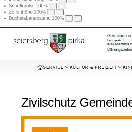
Schriftgröße
100
%
Zeilenhöhe
100
%
Buchstabenabstand
100
%
Gemeindeam
Hauptplatz 1,
8054 Seiersberg-P
Öffnungszeiten
SERVICE
KULTUR & FREIZEIT
KIN
Zivilschutz Gemeinde