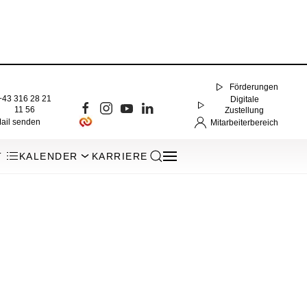
Förderungen
+43 316 28 21
Digitale
11 56
Zustellung
ail senden
Mitarbeiterbereich
T
KALENDER
KARRIERE