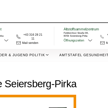
t
Altstoffsammelzentrum
Feldkirchner Straße 96,
+43 316 28 21
irka
8054 Seiersberg-Pirka
11
Öffnungszeiten
Mail senden
M
DER & JUGEND
POLITIK
AMTSTAFEL
GESUNDHEI
 Seiersberg-Pirka