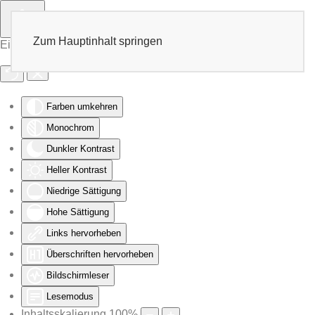
Zum Hauptinhalt springen
Eingabehilfen öffnen
Farben umkehren
Monochrom
Dunkler Kontrast
Heller Kontrast
Niedrige Sättigung
Hohe Sättigung
Links hervorheben
Überschriften hervorheben
Bildschirmleser
Lesemodus
Inhaltsskalierung
100
%