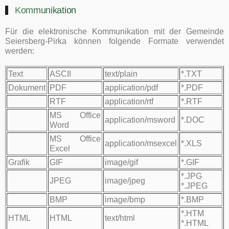
Kommunikation
Für die elektronische Kommunikation mit der Gemeinde
Seiersberg-Pirka können folgende Formate verwendet
werden:
Text
ASCII
text/plain
*.TXT
Dokument
PDF
application/pdf
*.PDF
RTF
application/rtf
*.RTF
MS Office
application/msword
*.DOC
Word
MS Office
application/msexcel
*.XLS
Excel
Grafik
GIF
image/gif
*.GIF
*.JPG
JPEG
image/jpeg
*.JPEG
BMP
image/bmp
*.BMP
*.HTM
HTML
HTML
text/html
*.HTML