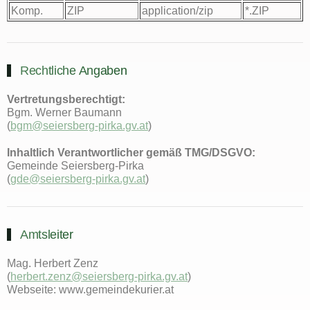
Komp.
ZIP
application/zip
*.ZIP
Rechtliche Angaben
Vertretungsberechtigt:
Bgm. Werner Baumann
(
bgm@seiersberg-pirka.gv.at
)
Inhaltlich Verantwortlicher gemäß TMG/DSGVO:
Gemeinde Seiersberg-Pirka
(
gde@seiersberg-pirka.gv.at
)
Amtsleiter
Mag. Herbert Zenz
(
herbert.zenz@seiersberg-pirka.gv.at
)
Webseite: www.gemeindekurier.at