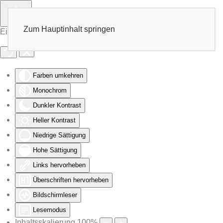
Zum Hauptinhalt springen
Eingabehilfen öffnen
Farben umkehren
Monochrom
Dunkler Kontrast
Heller Kontrast
Niedrige Sättigung
Hohe Sättigung
Links hervorheben
Überschriften hervorheben
Bildschirmleser
Lesemodus
Inhaltsskalierung
100
%