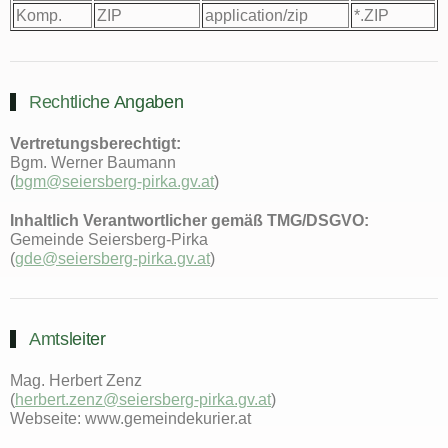
Komp.
ZIP
application/zip
*.ZIP
Rechtliche Angaben
Vertretungsberechtigt:
Bgm. Werner Baumann
(
bgm@seiersberg-pirka.gv.at
)
Inhaltlich Verantwortlicher gemäß TMG/DSGVO:
Gemeinde Seiersberg-Pirka
(
gde@seiersberg-pirka.gv.at
)
Amtsleiter
Mag. Herbert Zenz
(
herbert.zenz@seiersberg-pirka.gv.at
)
Webseite: www.gemeindekurier.at