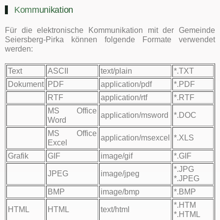
Kommunikation
Für die elektronische Kommunikation mit der Gemeinde
Seiersberg-Pirka können folgende Formate verwendet
werden:
Text
ASCII
text/plain
*.TXT
Dokument
PDF
application/pdf
*.PDF
RTF
application/rtf
*.RTF
MS Office
application/msword
*.DOC
Word
MS Office
application/msexcel
*.XLS
Excel
Grafik
GIF
image/gif
*.GIF
*.JPG
JPEG
image/jpeg
*.JPEG
BMP
image/bmp
*.BMP
*.HTM
HTML
HTML
text/html
*.HTML