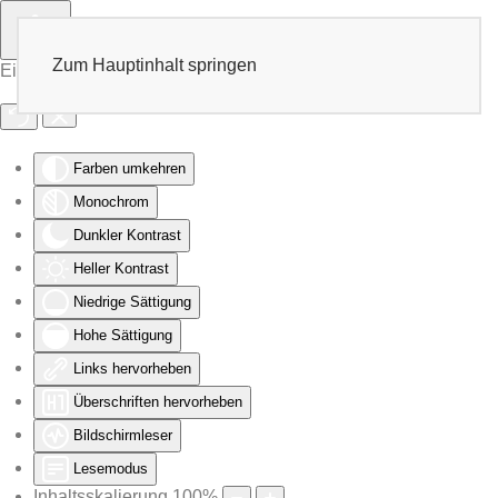
Zum Hauptinhalt springen
Eingabehilfen öffnen
Farben umkehren
Monochrom
Dunkler Kontrast
Heller Kontrast
Niedrige Sättigung
Hohe Sättigung
Links hervorheben
Überschriften hervorheben
Bildschirmleser
Lesemodus
Inhaltsskalierung
100
%