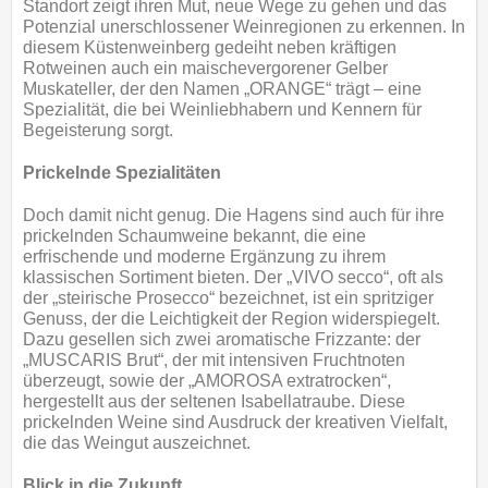
Standort zeigt ihren Mut, neue Wege zu gehen und das
Potenzial unerschlossener Weinregionen zu erkennen. In
diesem Küstenweinberg gedeiht neben kräftigen
Rotweinen auch ein maischevergorener Gelber
Muskateller, der den Namen „ORANGE“ trägt – eine
Spezialität, die bei Weinliebhabern und Kennern für
Begeisterung sorgt.
Prickelnde Spezialitäten
Doch damit nicht genug. Die Hagens sind auch für ihre
prickelnden Schaumweine bekannt, die eine
erfrischende und moderne Ergänzung zu ihrem
klassischen Sortiment bieten. Der „VIVO secco“, oft als
der „steirische Prosecco“ bezeichnet, ist ein spritziger
Genuss, der die Leichtigkeit der Region widerspiegelt.
Dazu gesellen sich zwei aromatische Frizzante: der
„MUSCARIS Brut“, der mit intensiven Fruchtnoten
überzeugt, sowie der „AMOROSA extratrocken“,
hergestellt aus der seltenen Isabellatraube. Diese
prickelnden Weine sind Ausdruck der kreativen Vielfalt,
die das Weingut auszeichnet.
Blick in die Zukunft