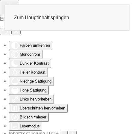
Zum Hauptinhalt springen
Eingabehilfen öffnen
Farben umkehren
Monochrom
Dunkler Kontrast
Heller Kontrast
Niedrige Sättigung
Hohe Sättigung
Links hervorheben
Überschriften hervorheben
Bildschirmleser
Lesemodus
Inhaltsskalierung
100
%