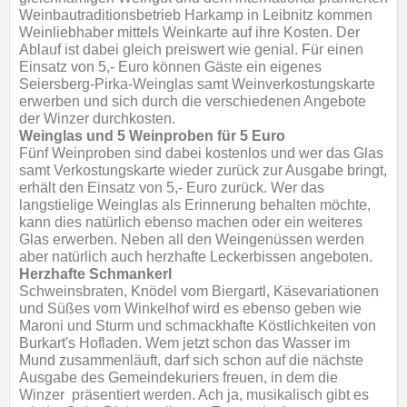
Weinbautraditionsbetrieb Harkamp in Leibnitz kommen
Weinliebhaber mittels Weinkarte auf ihre Kosten. Der
Ablauf ist dabei gleich preiswert wie genial. Für einen
Einsatz von 5,- Euro können Gäste ein eigenes
Seiersberg-Pirka-Weinglas samt Weinverkostungskarte
erwerben und sich durch die verschiedenen Angebote
der Winzer durchkosten.
Weinglas und 5 Weinproben für 5 Euro
Fünf Weinproben sind dabei kostenlos und wer das Glas
samt Verkostungskarte wieder zurück zur Ausgabe bringt,
erhält den Einsatz von 5,- Euro zurück. Wer das
langstielige Weinglas als Erinnerung behalten möchte,
kann dies natürlich ebenso machen oder ein weiteres
Glas erwerben. Neben all den Weingenüssen werden
aber natürlich auch herzhafte Leckerbissen angeboten.
Herzhafte Schmankerl
Schweinsbraten, Knödel vom Biergartl, Käsevariationen
und Süßes vom Winkelhof wird es ebenso geben wie
Maroni und Sturm und schmackhafte Köstlichkeiten von
Burkart's Hofladen. Wem jetzt schon das Wasser im
Mund zusammenläuft, darf sich schon auf die nächste
Ausgabe des Gemeindekuriers freuen, in dem die
Winzer präsentiert werden. Ach ja, musikalisch gibt es