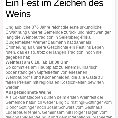
Ein Fest im Zeichen des
Weins
Unglaubliche 876 Jahre reicht die erste urkundliche
Erwähnung unserer Gemeinde zurück und nicht weniger
lang die Weinbautradition in Seiersberg-Pirka.
Bürgermeister Werner Baumann hat daher als
Erinnerung an unsere Geschichte ein Fest ins Leben
rufen, das es so, trotz der langen Tradition, noch nie
gegeben hat:
Weinfest am 6.10. ab 10:00 Uhr
So kommt es am Hauptplatz zu einem kulinarisch
bodenständigen Gipfeltreffen von erlesenen
Weinbauprofis und Küchenhelden, die alle Gäste zu
fairen Preisen mit regionalen Köstlichkeiten bewirten
werden.
Ausgezeichnete Weine
Als Lokalmatadoren dürfen beim ersten Weinfest der
Gemeinde natürlich weder Birgit Birnstingl-Gottinger vom
Biohof Gottinger noch Josef Schwarz vom Gasthaus
Luderbauer fehlen. Gemeinsam mit Holger Hagen vom
gleichnamigen Weingut und dem international prämierten