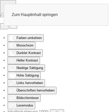
Zum Hauptinhalt springen
Eingabehilfen öffnen
Farben umkehren
Monochrom
Dunkler Kontrast
Heller Kontrast
Niedrige Sättigung
Hohe Sättigung
Links hervorheben
Überschriften hervorheben
Bildschirmleser
Lesemodus
Inhaltsskalierung
100
%