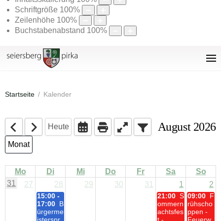
Schriftgröße
100
%
Zeilenhöhe
100
%
Buchstabenabstand
100
%
Startseite
Kalender
August 2026
Heute
Monat
Mo
Di
Mi
Do
Fr
Sa
So
31
27
28
29
30
31
1
2
15:00 -
21:00
S
09:00
F
17:00
B
ommern
rühscho
ürgerme
achtsfes
ppen -
isterspr
t -
Feuerw