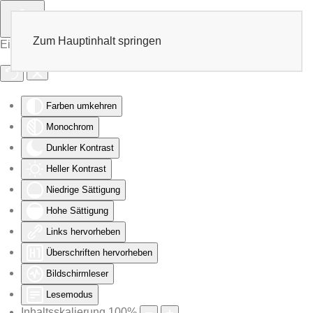
Zum Hauptinhalt springen
Eingabehilfen öffnen
Farben umkehren
Monochrom
Dunkler Kontrast
Heller Kontrast
Niedrige Sättigung
Hohe Sättigung
Links hervorheben
Überschriften hervorheben
Bildschirmleser
Lesemodus
Inhaltsskalierung
100
%