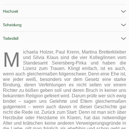
Hochzeit
Scheidung
Todesfall
M
ichaela Holzer, Paul Krenn, Martina Bretterklieber
und Silvia Klaus sind die vier Kolleg/innen vom
Standesamt Seiersberg-Pirka und haben die
Lizenz zum Trauen. Klingt einfach, ist es auch,
wenn auch gleichermaßen folgenschwer. Denn eine Ehe ist,
wie jeder weiß, besonders vor dem Gesetz eine starke
Bindung, deren Verfehlungen es nicht selten vor einem
Richter zu büßen geben soll und deren Bruch in keiner uns
bekannten Religion gefeiert wird. Darum prüfe wer sich ewig
bindet – sagen uns Gelehrte und Eltern gleichermaßen
gutgemeint – wenn auch davon in dieser Geschichte gar
nicht die Rede ist. Zurück zum Start: Denn ist man sich über
Herzbube oder Herzdame im Klaren, hat das notwendige
Alter und krätschen keine anderen Verweigerungsgründe in
die Liebe, gilt man folglich als ehefähig und schon geht es