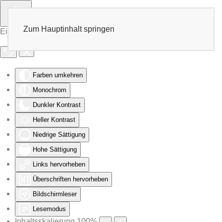
Zum Hauptinhalt springen
Eingabehilfen öffnen
Farben umkehren
Monochrom
Dunkler Kontrast
Heller Kontrast
Niedrige Sättigung
Hohe Sättigung
Links hervorheben
Überschriften hervorheben
Bildschirmleser
Lesemodus
Inhaltsskalierung
100
%