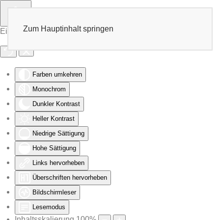
Zum Hauptinhalt springen
Eingabehilfen öffnen
Farben umkehren
Monochrom
Dunkler Kontrast
Heller Kontrast
Niedrige Sättigung
Hohe Sättigung
Links hervorheben
Überschriften hervorheben
Bildschirmleser
Lesemodus
Inhaltsskalierung
100
%