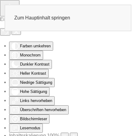
Zum Hauptinhalt springen
Eingabehilfen öffnen
Farben umkehren
Monochrom
Dunkler Kontrast
Heller Kontrast
Niedrige Sättigung
Hohe Sättigung
Links hervorheben
Überschriften hervorheben
Bildschirmleser
Lesemodus
Inhaltsskalierung
100
%