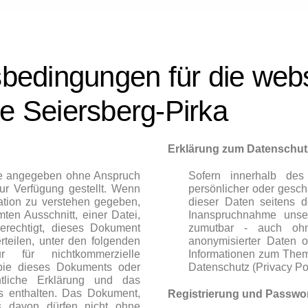
edingungen für die webse
 Seiersberg-Pirka
Erklärung zum Datenschutz
ie angegeben ohne Anspruch
Sofern innerhalb des
 zur Verfügung gestellt. Wenn
persönlicher oder geschä
kation zu verstehen gegeben,
dieser Daten seitens de
n Ausschnitt, einer Datei,
Inanspruchnahme unser
rechtigt, dieses Dokument
zumutbar - auch oh
teilen, unter den folgenden
anonymisierter Daten o
für nichtkommerzielle
Informationen zum Them
pie dieses Dokuments oder
Datenschutz (Privacy Pol
tliche Erklärung und das
rs enthalten. Das Dokument,
Registrierung und Passwo
s davon dürfen nicht ohne