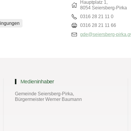
Hauptplatz 1,
8054 Seiersberg-Pirka
0316 28 21 11 0
dingungen
0316 28 21 11 66
gde@seiersberg-pirka.gv
Medieninhaber
Gemeinde Seiersberg-Pirka,
Bürgermeister Werner Baumann