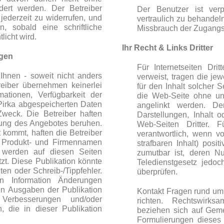
dert werden. Der Betreiber
Der Benutzer ist verp
jederzeit zu widerrufen, und
vertraulich zu behandeln
, sobald eine schriftliche
Missbrauch der Zugangsda
licht wird.
Ihr Recht & Links Dritter
ngen
Für Internetseiten Dri
Ihnen - soweit nicht anders
verweist, tragen die jew
reiber übernehmen keinerlei
für den Inhalt solcher S
mationen, Verfügbarkeit der
die Web-Seite ohne un
Pirka abgespeicherten Daten
angelinkt werden. De
Zweck. Die Betreiber haften
Darstellungen, Inhalt 
tzung des Angebotes beruhen.
Web-Seiten Dritter. 
 kommt, haften die Betreiber
verantwortlich, wenn v
z. Produkt- und Firmennamen
strafbaren Inhalt) posi
 werden auf diesen Seiten
zumutbar ist, deren N
zt. Diese Publikation könnte
Teledienstgesetz jedoch
en oder Schreib-/Tippfehler.
überprüfen.
n Information Änderungen
n Ausgaben der Publikation
Kontakt Fragen rund um
 Verbesserungen und/oder
richten. Rechtswirks
die in dieser Publikation
beziehen sich auf Geme
Formulierungen dieses 