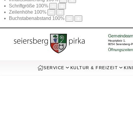
Schriftgröße
100
%
Zeilenhöhe
100
%
Buchstabenabstand
100
%
Gemeindeam
Hauptplatz 1,
8054 Seiersberg-P
Öffnungszeiten
SERVICE
KULTUR & FREIZEIT
KIN