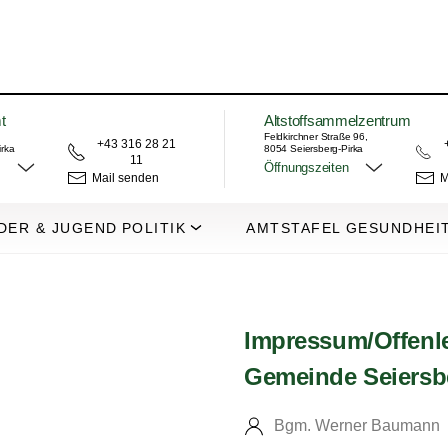
t
Altstoffsammelzentrum
Feldkirchner Straße 96,
+43 316 28 21
irka
8054 Seiersberg-Pirka
11
Öffnungszeiten
Mail senden
M
DER & JUGEND
POLITIK
AMTSTAFEL
GESUNDHEI
Impressum/Offenl
Gemeinde Seiersb
Bgm. Werner Baumann