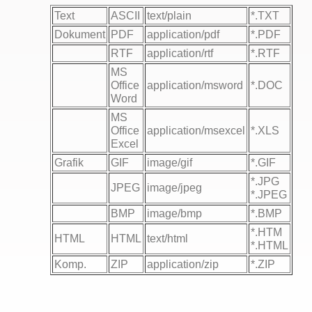
Text
ASCII
text/plain
*.TXT
Dokument
PDF
application/pdf
*.PDF
RTF
application/rtf
*.RTF
MS
Office
application/msword
*.DOC
Word
MS
Office
application/msexcel
*.XLS
Excel
Grafik
GIF
image/gif
*.GIF
*.JPG
JPEG
image/jpeg
*.JPEG
BMP
image/bmp
*.BMP
*.HTM
HTML
HTML
text/html
*.HTML
Komp.
ZIP
application/zip
*.ZIP