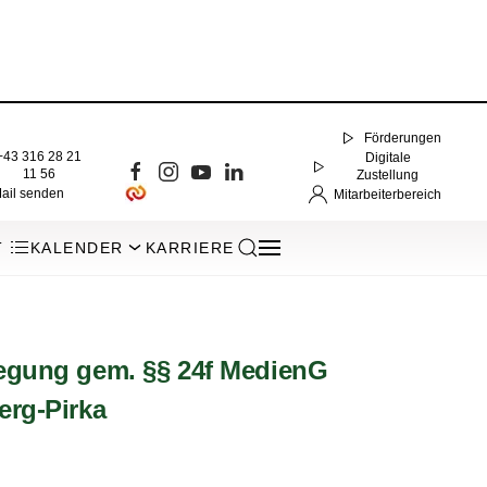
Förderungen
+43 316 28 21
Digitale
11 56
Zustellung
ail senden
Mitarbeiterbereich
T
KALENDER
KARRIERE
egung gem. §§ 24f MedienG
erg-Pirka