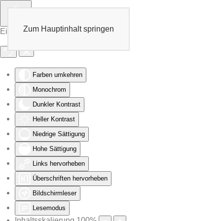
Zum Hauptinhalt springen
Eingabehilfen öffnen
Farben umkehren
Monochrom
Dunkler Kontrast
Heller Kontrast
Niedrige Sättigung
Hohe Sättigung
Links hervorheben
Überschriften hervorheben
Bildschirmleser
Lesemodus
Inhaltsskalierung
100
%