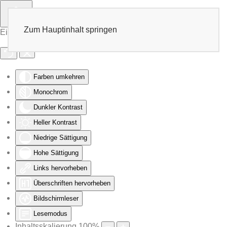
Zum Hauptinhalt springen
Eingabehilfen öffnen
Farben umkehren
Monochrom
Dunkler Kontrast
Heller Kontrast
Niedrige Sättigung
Hohe Sättigung
Links hervorheben
Überschriften hervorheben
Bildschirmleser
Lesemodus
Inhaltsskalierung
100
%