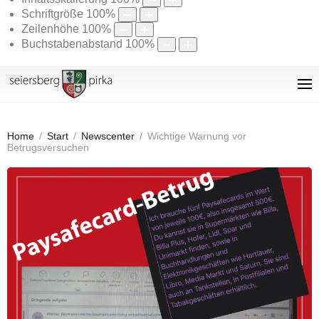
Schriftgröße
100
%
Zeilenhöhe
100
%
Buchstabenabstand
100
%
Home
Start
Newscenter
Wichtige Warnung vor
Betrugsversuchen