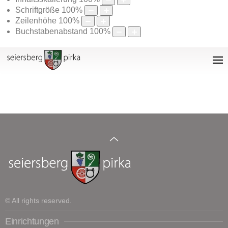
Schriftgröße
100
%
Zeilenhöhe
100
%
Buchstabenabstand
100
%
© All rights reserved.
Einrichtungen