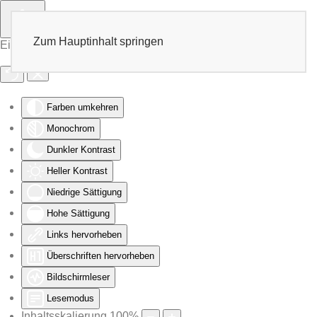
Zum Hauptinhalt springen
Eingabehilfen öffnen
Farben umkehren
Monochrom
Dunkler Kontrast
Heller Kontrast
Niedrige Sättigung
Hohe Sättigung
Links hervorheben
Überschriften hervorheben
Bildschirmleser
Lesemodus
Inhaltsskalierung
100
%