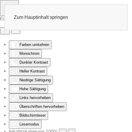
Zum Hauptinhalt springen
Eingabehilfen öffnen
Farben umkehren
Monochrom
Dunkler Kontrast
Heller Kontrast
Niedrige Sättigung
Hohe Sättigung
Links hervorheben
Überschriften hervorheben
Bildschirmleser
Lesemodus
Inhaltsskalierung
100
%