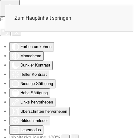
Zum Hauptinhalt springen
Eingabehilfen öffnen
Farben umkehren
Monochrom
Dunkler Kontrast
Heller Kontrast
Niedrige Sättigung
Hohe Sättigung
Links hervorheben
Überschriften hervorheben
Bildschirmleser
Lesemodus
Inhaltsskalierung
100
%