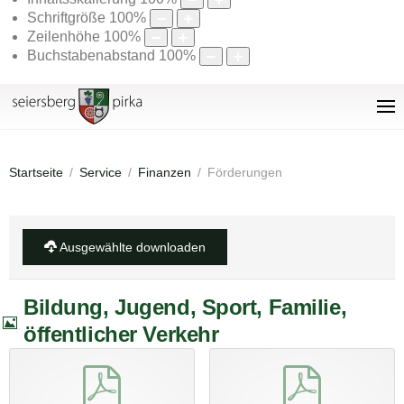
Schriftgröße
100
%
Zeilenhöhe
100
%
Buchstabenabstand
100
%
Startseite
Service
Finanzen
Förderungen
Ausgewählte downloaden
Bildung, Jugend, Sport, Familie,
B
öffentlicher Verkehr
i
l
pdf
pdf
d