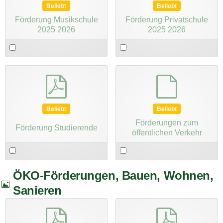
Beliebt
Beliebt
Förderung Musikschule
Förderung Privatschule
2025 2026
2025 2026
Select
Select
an
an
item
item
pdf
default
Beliebt
Beliebt
Förderungen zum
Förderung Studierende
öffentlichen Verkehr
Select
Select
an
an
item
item
ÖKO-Förderungen, Bauen, Wohnen,
B
Sanieren
i
l
pdf
pdf