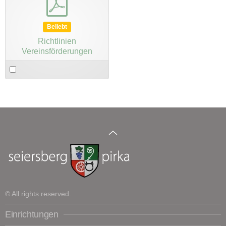
Beliebt
Richtlinien
Vereinsförderungen
Select
an
item
© All rights reserved.
Einrichtungen