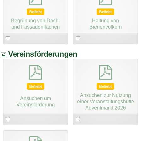
d
Beliebt
Beliebt
Begrünung von Dach-
Haltung von
und Fassadenflächen
Bienenvölkern
Select
Select
an
an
item
item
B
Vereinsförderungen
i
pdf
pdf
l
d
Beliebt
Beliebt
Ansuchen zur Nutzung
Ansuchen um
einer Veranstaltungshütte
Vereinsförderung
Adventmarkt 2026
Select
Select
an
an
item
item
pdf