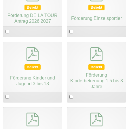
Beliebt
Beliebt
Förderung DE LA TOUR
Förderung Einzelsportler
Antrag 2026 2027
Select
Select
an
an
item
item
pdf
pdf
Beliebt
Beliebt
Förderung
Förderung Kinder und
Kinderbetreuung 1,5 bis 3
Jugend 3 bis 18
Jahre
Select
Select
an
an
item
item
pdf
pdf