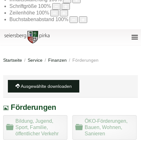
Schriftgröße
100
%
Zeilenhöhe
100
%
Buchstabenabstand
100
%
Startseite
Service
Finanzen
Förderungen
Ausgewählte downloaden
Bild
Förderungen
Bildung, Jugend,
ÖKO-Förderungen,
O
O
Sport, Familie,
Bauen, Wohnen,
r
r
öffentlicher Verkehr
Sanieren
d
d