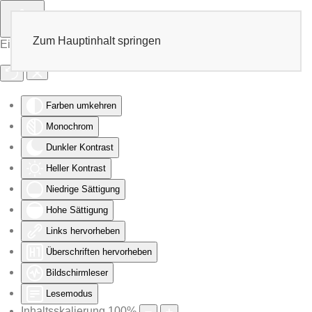
Zum Hauptinhalt springen
Eingabehilfen öffnen
Farben umkehren
Monochrom
Dunkler Kontrast
Heller Kontrast
Niedrige Sättigung
Hohe Sättigung
Links hervorheben
Überschriften hervorheben
Bildschirmleser
Lesemodus
Inhaltsskalierung
100
%