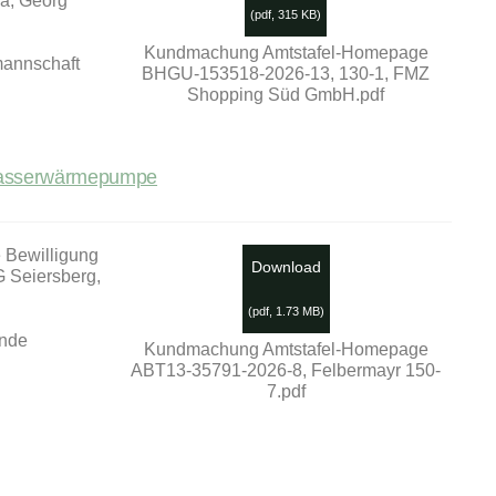
ka, Georg
(
pdf,
315 KB
)
Kundmachung Amtstafel-Homepage
mannschaft
BHGU-153518-2026-13, 130-1, FMZ
Shopping Süd GmbH.pdf
dwasserwärmepumpe
 Bewilligung
Download
G Seiersberg,
(
pdf,
1.73 MB
)
inde
Kundmachung Amtstafel-Homepage
ABT13-35791-2026-8, Felbermayr 150-
7.pdf