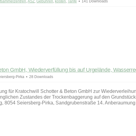
offsammelzentren
,
ASZ
,
Gebühren
,
kosten
,
Tarife
141 Downloads
ton GmbH, Wiederverfüllung bis auf Urgelände, Wasserre
iersberg-Pirka
28 Downloads
 für Kratochwill Schotter & Beton GmbH zur Wiederverleihun
rünglichen Zustandes der Trockenbaggerung auf den Grundstück
erg, 8054 Seiersberg-Pirka, Sandgrubenstraße 14. Anberaumung