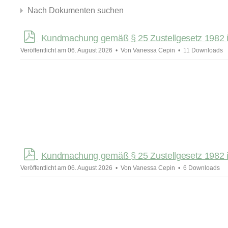
Nach Dokumenten suchen
p
Kundmachung gemäß § 25 Zustellgesetz 1982 i
d
Veröffentlicht am 06. August 2026
Von
Vanessa Cepin
11 Downloads
f
×
- Allgemeine Kundmachungen
p
Kundmachung gemäß § 25 Zustellgesetz 1982 i
d
Veröffentlicht am 06. August 2026
Von
Vanessa Cepin
6 Downloads
f