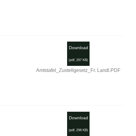
×
Download
(
pdf,
297 KB
)
Amtstafel_Zustellgesetz_Fr. Landl.PDF
Download
(
pdf,
298 KB
)