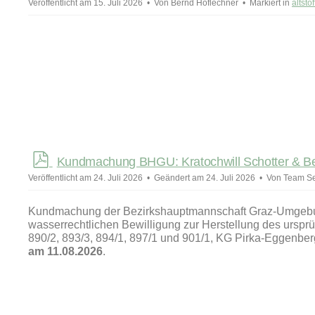
Veröffentlicht am 15. Juli 2026
Von
Bernd Höflechner
Markiert in
altst
f
p
Kundmachung BHGU: Kratochwill Schotter & Be
d
Veröffentlicht am 24. Juli 2026
Geändert am 24. Juli 2026
Von
Team Se
f
Kundmachung der Bezirkshauptmannschaft Graz-Umgebung
wasserrechtlichen Bewilligung zur Herstellung des ursp
890/2, 893/3, 894/1, 897/1 und 901/1, KG Pirka-Eggenb
am 11.08.2026
.