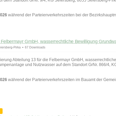
uf dem Standort GrNr. 9/4, KG Seiersberg, 8055 Seiersberg-Pir
2026
während der Parteienverkehrszeiten bei der Bezirkshaupt
 Felbermayr GmbH, wasserrechtliche Bewilligung Grun
iersberg-Pirka
67 Downloads
rung Abteilung 13 für die Felbermayr GmbH, wasserrechtliche
pumpenanlage und Nutzwasser auf dem Standort GrNr. 866/4, K
2026
während der Parteienverkehrszeiten im Bauamt der Geme
t