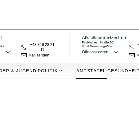
t
Altstoffsammelzentrum
Feldkirchner Straße 96,
+43 316 28 21
irka
8054 Seiersberg-Pirka
11
Öffnungszeiten
Mail senden
M
DER & JUGEND
POLITIK
AMTSTAFEL
GESUNDHEI