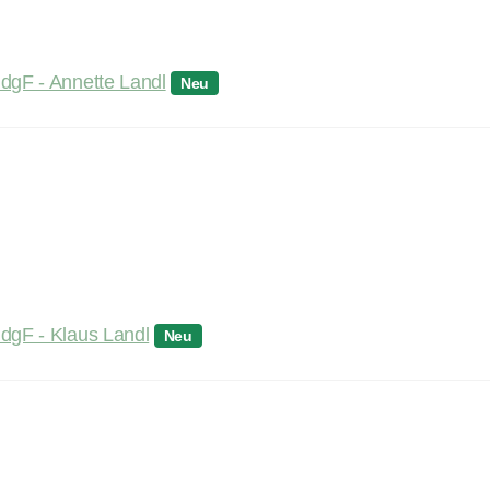
dgF - Annette Landl
Neu
dgF - Klaus Landl
Neu