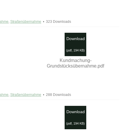
nahme
,
Straßenübernahme
323 Downloads
Download
(
pdf,
194 KB
)
Kundmachung-
Grundstücksübernahme.pdf
nahme
,
Straßenübernahme
288 Downloads
Download
(
pdf,
194 KB
)