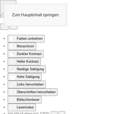
Zum Hauptinhalt springen
Eingabehilfen öffnen
Farben umkehren
Monochrom
Dunkler Kontrast
Heller Kontrast
Niedrige Sättigung
Hohe Sättigung
Links hervorheben
Überschriften hervorheben
Bildschirmleser
Lesemodus
Inhaltsskalierung
100
%