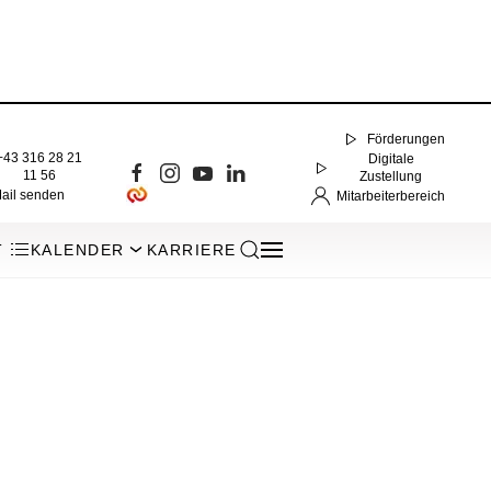
Förderungen
+43 316 28 21
Digitale
11 56
Zustellung
ail senden
Mitarbeiterbereich
T
KALENDER
KARRIERE