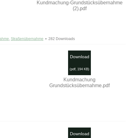
Kundmachung-Grundstücksübernahme
(2).pdf
nahme
,
Straßenübernahme
282 Downloads
Download
(
pdf,
194 KB
)
Kundmachung
Grundstücksübernahme.pdf
Download