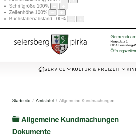
Schriftgröße
100
%
Zeilenhöhe
100
%
Buchstabenabstand
100
%
Gemeindeam
Hauptplatz 1,
8054 Seiersberg-P
Öffnungszeiten
SERVICE
KULTUR & FREIZEIT
KIN
Startseite
Amtstafel
Allgemeine Kundmachungen
Ordner
Allgemeine Kundmachungen
Dokumente