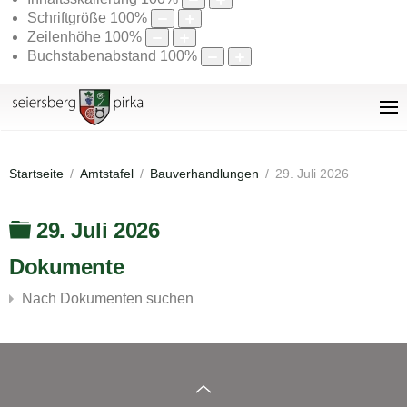
Schriftgröße
100
%
Zeilenhöhe
100
%
Buchstabenabstand
100
%
Startseite
Amtstafel
Bauverhandlungen
29. Juli 2026
Ordner
29. Juli 2026
Dokumente
Nach Dokumenten suchen
×
- - 29. Juli 2026
×