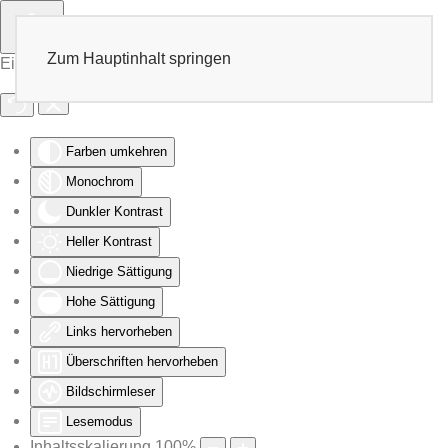
Zum Hauptinhalt springen
Eingabehilfen öffnen
Farben umkehren
Monochrom
Dunkler Kontrast
Heller Kontrast
Niedrige Sättigung
Hohe Sättigung
Links hervorheben
Überschriften hervorheben
Bildschirmleser
Lesemodus
Inhaltsskalierung
100
%