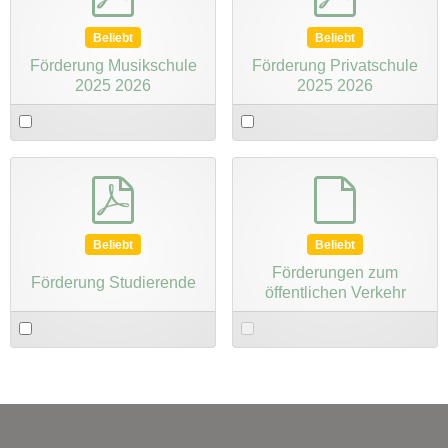
Beliebt
Beliebt
Förderung Musikschule
Förderung Privatschule
2025 2026
2025 2026
Select
Select
an
an
item
item
pdf
default
Beliebt
Beliebt
Förderungen zum
Förderung Studierende
öffentlichen Verkehr
Select
Select
an
an
item
item