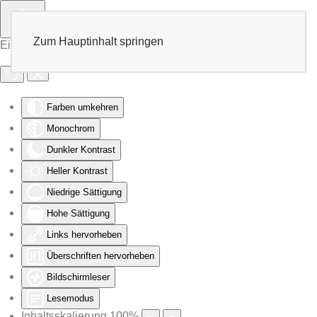
Zum Hauptinhalt springen
Eingabehilfen öffnen
Farben umkehren
Monochrom
Dunkler Kontrast
Heller Kontrast
Niedrige Sättigung
Hohe Sättigung
Links hervorheben
Überschriften hervorheben
Bildschirmleser
Lesemodus
Inhaltsskalierung
100
%