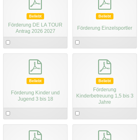
Beliebt
Beliebt
Förderung DE LA TOUR
Förderung Einzelsportler
Antrag 2026 2027
Select
Select
an
an
item
item
pdf
pdf
Beliebt
Beliebt
Förderung
Förderung Kinder und
Kinderbetreuung 1,5 bis 3
Jugend 3 bis 18
Jahre
Select
Select
an
an
item
item
pdf
pdf