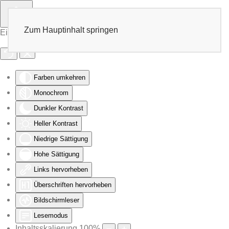
Zum Hauptinhalt springen
Eingabehilfen öffnen
Farben umkehren
Monochrom
Dunkler Kontrast
Heller Kontrast
Niedrige Sättigung
Hohe Sättigung
Links hervorheben
Überschriften hervorheben
Bildschirmleser
Lesemodus
Inhaltsskalierung
100
%