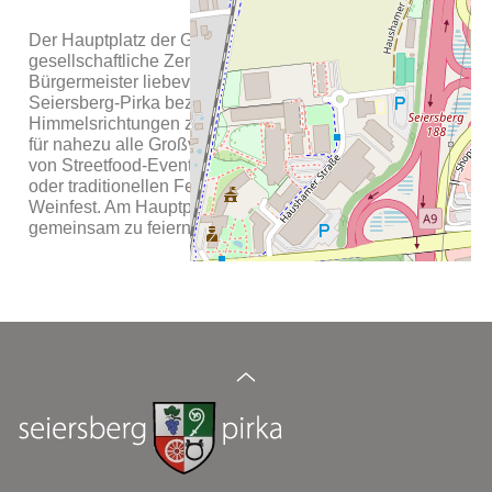
Der Hauptplatz der Gemeinde Seiersberg-Pirka ist das
gesellschaftliche Zentrum der Gemeinde und wird vom
Bürgermeister liebevoll, das Wohnzimmer von ganz
Seiersberg-Pirka bezeichnet. Der offene, von drei
Himmelsrichtungen zugängliche Platz ist das Zentrum
für nahezu alle Großveranstaltungen in der Gemeinde,
von Streetfood-Events bis zu Fußball-Public-Viewings
oder traditionellen Festen und Feiern wie dem
Weinfest. Am Hauptplatz trifft sich die ganze Region um
gemeinsam zu feiern