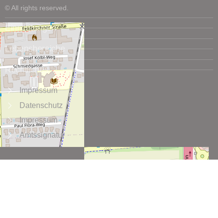
© All rights reserved.
Einrichtungen
Lebensbereiche
Rechtliches
Impressum
Datenschutz
Impressum
Amtssignatur
+
−