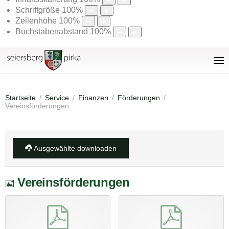
Schriftgröße
100
%
Zeilenhöhe
100
%
Buchstabenabstand
100
%
Startseite
Service
Finanzen
Förderungen
Vereinsförderungen
Ausgewählte downloaden
Bild
Vereinsförderungen
pdf
pdf