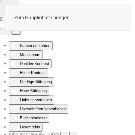
Zum Hauptinhalt springen
Eingabehilfen öffnen
Farben umkehren
Monochrom
Dunkler Kontrast
Heller Kontrast
Niedrige Sättigung
Hohe Sättigung
Links hervorheben
Überschriften hervorheben
Bildschirmleser
Lesemodus
Inhaltsskalierung
100
%