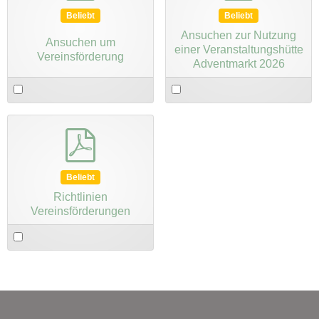
Beliebt
Beliebt
Ansuchen zur Nutzung
Ansuchen um
einer Veranstaltungshütte
Vereinsförderung
Adventmarkt 2026
Select
Select
an
an
item
item
pdf
Beliebt
Richtlinien
Vereinsförderungen
Select
an
item