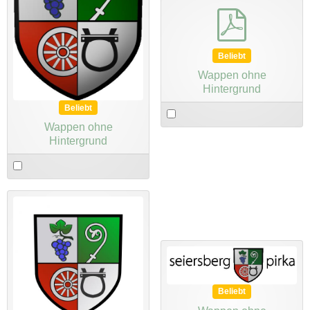
pdf
Beliebt
Wappen ohne
Hintergrund
Select
Beliebt
an
Wappen ohne
item
Hintergrund
Select
an
item
Beliebt