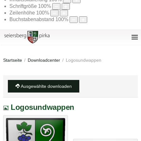
Schriftgröße
100
%
Zeilenhöhe
100
%
Buchstabenabstand
100
%
Startseite
Downloadcenter
Logosundwappen
Ausgewählte downloaden
Bild
Logosundwappen