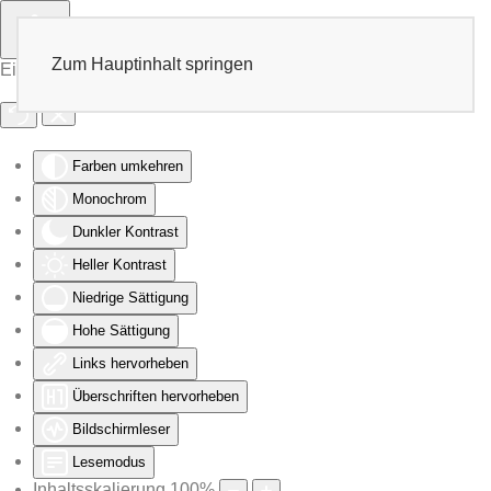
Zum Hauptinhalt springen
Eingabehilfen öffnen
Farben umkehren
Monochrom
Dunkler Kontrast
Heller Kontrast
Niedrige Sättigung
Hohe Sättigung
Links hervorheben
Überschriften hervorheben
Bildschirmleser
Lesemodus
Inhaltsskalierung
100
%