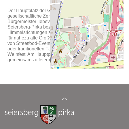
Der Hauptplatz der Gemeinde Seiersberg-Pirka ist das
gesellschaftliche Zentrum der Gemeinde und wird vom
Bürgermeister liebevoll, das Wohnzimmer von ganz
Seiersberg-Pirka bezeichnet. Der offene, von drei
Himmelsrichtungen zugängliche Platz ist das Zentrum
für nahezu alle Großveranstaltungen in der Gemeinde,
von Streetfood-Events bis zu Fußball-Public-Viewings
oder traditionellen Festen und Feiern wie dem
Weinfest. Am Hauptplatz trifft sich die ganze Region um
gemeinsam zu feiern