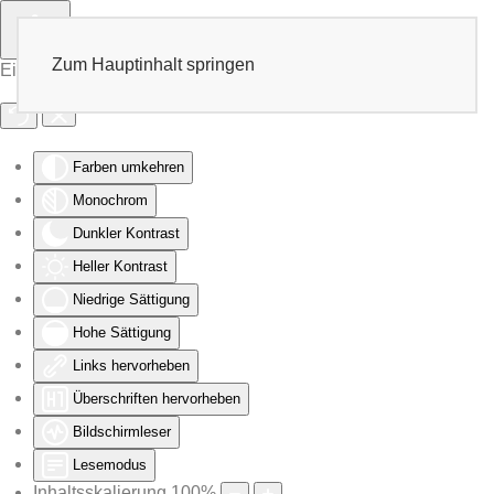
Zum Hauptinhalt springen
Eingabehilfen öffnen
Farben umkehren
Monochrom
Dunkler Kontrast
Heller Kontrast
Niedrige Sättigung
Hohe Sättigung
Links hervorheben
Überschriften hervorheben
Bildschirmleser
Lesemodus
Inhaltsskalierung
100
%