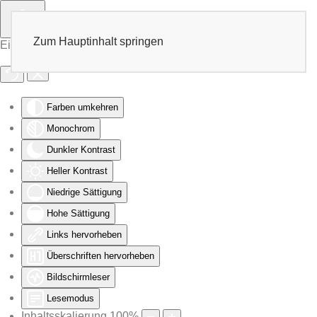
Zum Hauptinhalt springen
Eingabehilfen öffnen
Farben umkehren
Monochrom
Dunkler Kontrast
Heller Kontrast
Niedrige Sättigung
Hohe Sättigung
Links hervorheben
Überschriften hervorheben
Bildschirmleser
Lesemodus
Inhaltsskalierung
100
%