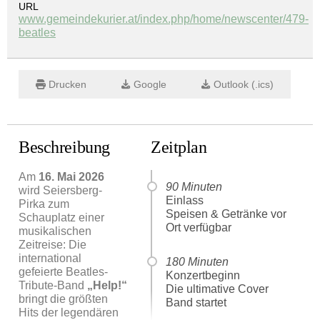
URL
www.gemeindekurier.at/index.php/home/newscenter/479-
beatles
Drucken
Google
Outlook (.ics)
Beschreibung
Zeitplan
Am
16. Mai 2026
90 Minuten
wird Seiersberg-
Einlass
Pirka zum
Speisen & Getränke vor
Schauplatz einer
Ort verfügbar
musikalischen
Zeitreise: Die
international
180 Minuten
gefeierte Beatles-
Konzertbeginn
Tribute-Band
„Help!“
Die ultimative Cover
bringt die größten
Band startet
Hits der legendären