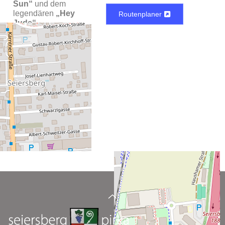
Sun“
und dem
legendären
„Hey
Routenplaner
Jude“
.
Ein Abend, der
Nostalgie und
Gänsehaut garantiert:
Wenn „Help!“ die
Bühne betritt, scheint
es, als wären die
Beatles selbst
zurückgekehrt. Ein
Pflichttermin für
Musikliebhaber:innen!