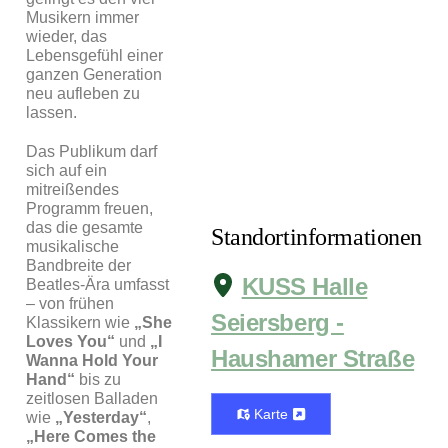
Musikern immer
wieder, das
Lebensgefühl einer
ganzen Generation
neu aufleben zu
lassen.
Das Publikum darf
sich auf ein
mitreißendes
Programm freuen,
das die gesamte
Standortinformationen
musikalische
Bandbreite der
KUSS Halle
Beatles-Ära umfasst
– von frühen
Seiersberg -
Klassikern wie
„She
Loves You“
und
„I
Haushamer Straße
Wanna Hold Your
Hand“
bis zu
zeitlosen Balladen
Karte
wie
„Yesterday“
,
„Here Comes the