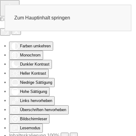
Zum Hauptinhalt springen
Eingabehilfen öffnen
Farben umkehren
Monochrom
Dunkler Kontrast
Heller Kontrast
Niedrige Sättigung
Hohe Sättigung
Links hervorheben
Überschriften hervorheben
Bildschirmleser
Lesemodus
Inhaltsskalierung
100
%