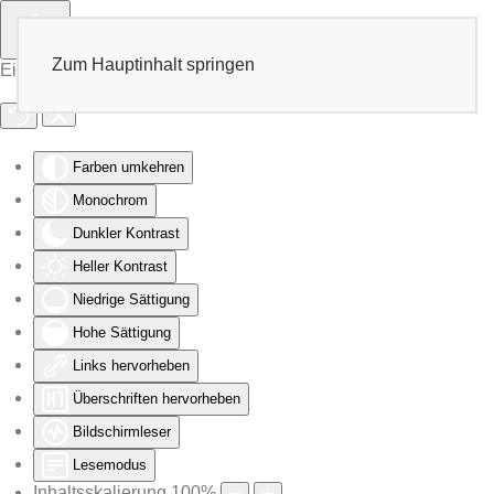
Zum Hauptinhalt springen
Eingabehilfen öffnen
Farben umkehren
Monochrom
Dunkler Kontrast
Heller Kontrast
Niedrige Sättigung
Hohe Sättigung
Links hervorheben
Überschriften hervorheben
Bildschirmleser
Lesemodus
Inhaltsskalierung
100
%