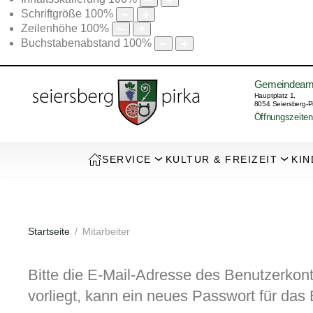
Schriftgröße
100
%
Zeilenhöhe
100
%
Buchstabenabstand
100
%
Gemeindeam
Hauptplatz 1,
8054 Seiersberg-P
Öffnungszeiten
SERVICE
KULTUR & FREIZEIT
KIN
Startseite
Mitarbeiter
Bitte die E-Mail-Adresse des Benutzerkon
vorliegt, kann ein neues Passwort für das