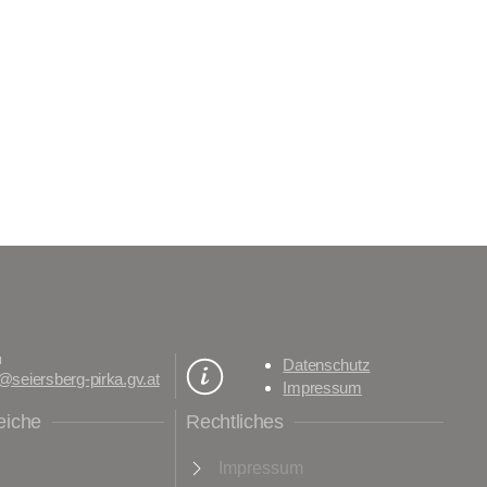
l
Datenschutz
@seiersberg-pirka.gv.at
Impressum
eiche
Rechtliches
Impressum