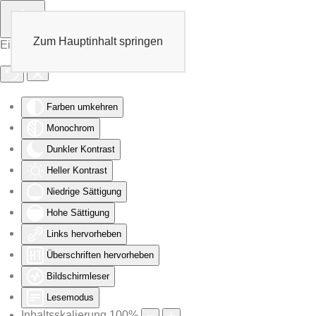
Zum Hauptinhalt springen
Eingabehilfen öffnen
Farben umkehren
Monochrom
Dunkler Kontrast
Heller Kontrast
Niedrige Sättigung
Hohe Sättigung
Links hervorheben
Überschriften hervorheben
Bildschirmleser
Lesemodus
Inhaltsskalierung
100
%