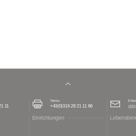
Telefax
E-Mai
21 11
+43(0)316 28 21 11 66
gde
Einrichtungen
Lebensber