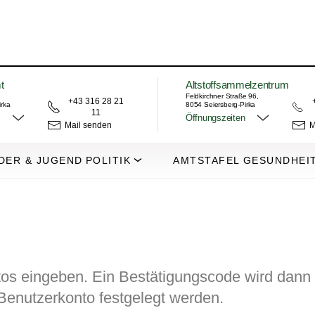
t
Altstoffsammelzentrum
Feldkirchner Straße 96,
+43 316 28 21
irka
8054 Seiersberg-Pirka
11
Öffnungszeiten
Mail senden
M
DER & JUGEND
POLITIK
AMTSTAFEL
GESUNDHEI
tos eingeben. Ein Bestätigungscode wird dann 
 Benutzerkonto festgelegt werden.