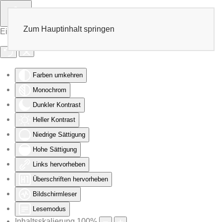
Zum Hauptinhalt springen
Eingabehilfen öffnen
Farben umkehren
Monochrom
Dunkler Kontrast
Heller Kontrast
Niedrige Sättigung
Hohe Sättigung
Links hervorheben
Überschriften hervorheben
Bildschirmleser
Lesemodus
Inhaltsskalierung
100
%