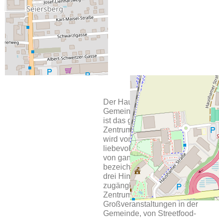
kulinarische
Bewirtung der
Saborsito-Foodtruck.
Der Hauptplatz der
Gemeinde Seiersberg-Pirka
ist das gesellschaftliche
Zentrum der Gemeinde und
wird vom Bürgermeister
liebevoll, das Wohnzimmer
von ganz Seiersberg-Pirka
bezeichnet. Der offene, von
drei Himmelsrichtungen
zugängliche Platz ist das
Zentrum für nahezu alle
Großveranstaltungen in der
Gemeinde, von Streetfood-