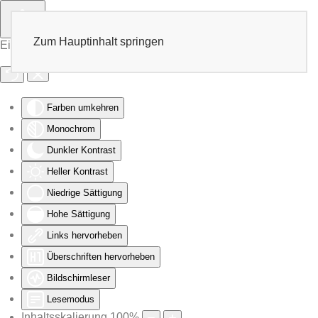
Zum Hauptinhalt springen
Eingabehilfen öffnen
Farben umkehren
Monochrom
Dunkler Kontrast
Heller Kontrast
Niedrige Sättigung
Hohe Sättigung
Links hervorheben
Überschriften hervorheben
Bildschirmleser
Lesemodus
Inhaltsskalierung
100
%