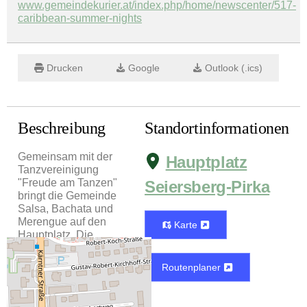
www.gemeindekurier.at/index.php/home/newscenter/517-
caribbean-summer-nights
Drucken
Google
Outlook (.ics)
Beschreibung
Standortinformationen
Gemeinsam mit der
Hauptplatz
Tanzvereinigung
"Freude am Tanzen"
Seiersberg-Pirka
bringt die Gemeinde
Salsa, Bachata und
Merengue auf den
Karte
Hauptplatz. Die
Tänze werden erklärt
und gemeinsam
Routenplaner
geübt. Für
Unterhaltung sorgt
ein DJ, für die