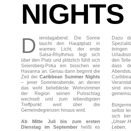
NIGHTS
D
ienstagabend. Die Sonne
Dazu du
taucht den Hauptplatz in
Speziali
warmes Licht, der erste
bringe
Salsa-Rhythmus legt sich
Urlaubs
über den Platz und plötzlich fühlt sich
den Telle
Seiersberg-Pirka ein bisschen wie
dass d
Havanna an. Genau dann beginnt die
Abendst
Zeit der
Caribbean Summer Nights
Caribbea
– jener Sommerabende, an denen
Veransta
das wohl beliebteste Wohnzimmer
sind ei
der Region seinen Pulsschlag
gemeinsa
wechselt und zum lebendigsten
Treffpunkt weit über die
Bürgerm
Gemeindegrenzen hinaus wird.
selbst le
sich ber
Ab Mitte Juli bis zum ersten
„Unser Ha
Dienstag im September
heißt es
Leben.