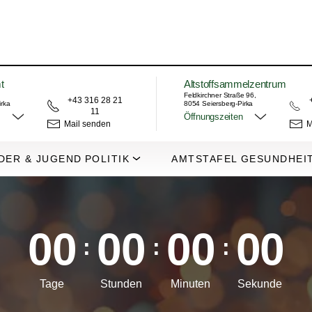
t
Altstoffsammelzentrum
Feldkirchner Straße 96,
+43 316 28 21
irka
8054 Seiersberg-Pirka
11
Öffnungszeiten
Mail senden
M
DER & JUGEND
POLITIK
AMTSTAFEL
GESUNDHEI
0
0
0
0
0
0
0
0
:
:
:
Tage
Stunden
Minuten
Sekunde