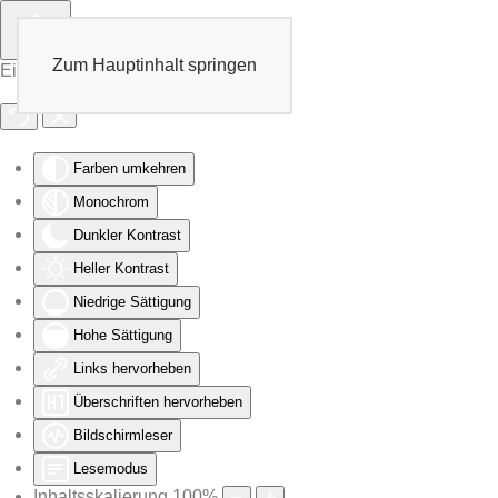
Zum Hauptinhalt springen
Eingabehilfen öffnen
Farben umkehren
Monochrom
Dunkler Kontrast
Heller Kontrast
Niedrige Sättigung
Hohe Sättigung
Links hervorheben
Überschriften hervorheben
Bildschirmleser
Lesemodus
Inhaltsskalierung
100
%