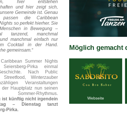
hen, hier entstehen
haften und hier zeigt sich,
 unsere Gemeinde ist. Genau
b passen die Caribbean
ghts so perfekt hierher. Sie
 Menschen in Bewegung –
al tanzend, manchmal
 und manchmal einfach nur
em Cocktail in der Hand.
Möglich gemacht 
che gemeinsam.“
 Caribbean Summer Nights
t Seiersberg-Pirka einmal
eschichte. Nach Public
 Streetfood, Winterzauber
ähligen Veranstaltungen
der Hauptplatz nun seinen
en Sommer-Rhythmus.
Webseite
 ist künftig nicht irgendein
tag – Dienstag tanzt
rg-Pirka.