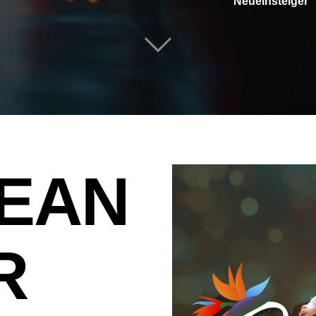
Neueinsteiger
EAN
R