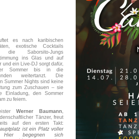
ftet es nach karibischen
täten, exotische Cocktails
n die Saborsito-Jungs
stimmung ins Glas und auf
r und ein Live-DJ sorgt dafür,
er Sommer bis in die
unden weitertanzt. Die
n Summer Nights sind keine
ltung zum Zuschauen – sie
ne Einladung, den Sommer
m zu feiern.
eister
Werner Baumann
,
idenschaftlicher Tänzer, freut
eits auf den ersten Takt:
uptplatz ist ein Platz voller
 Hier begegnen sich