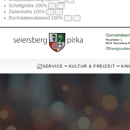
Schriftgröße
100
%
Zeilenhöhe
100
%
Buchstabenabstand
100
%
Gemeindeam
Hauptplatz 1,
8054 Seiersberg-P
Öffnungszeiten
SERVICE
KULTUR & FREIZEIT
KIN