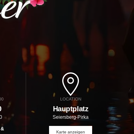
00
LOCATION
0
Hauptplatz
0
Seiersberg-Pirka
 &
Karte anzeigen