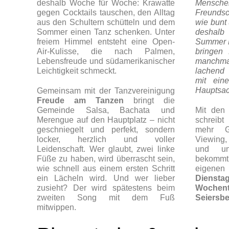
deshalb Woche für Woche: Krawatte
Mensc
gegen Cocktails tauschen, den Alltag
Freundsc
aus den Schultern schütteln und dem
wie bunt
Sommer einen Tanz schenken. Unter
deshal
freiem Himmel entsteht eine Open-
Summer Ni
Air-Kulisse, die nach Palmen,
bringen
Lebensfreude und südamerikanischer
manchm
Leichtigkeit schmeckt.
lachend
mit ein
Hauptsa
Gemeinsam mit der Tanzvereinigung
Freude am Tanzen
bringt die
Gemeinde Salsa, Bachata und
Mit den
Merengue auf den Hauptplatz – nicht
schreib
geschniegelt und perfekt, sondern
mehr G
locker, herzlich und voller
Viewing,
Leidenschaft. Wer glaubt, zwei linke
und unz
Füße zu haben, wird überrascht sein,
bekommt 
wie schnell aus einem ersten Schritt
eigen
ein Lächeln wird. Und wer lieber
Dienstag
zusieht? Der wird spätestens beim
Wochen
zweiten Song mit dem Fuß
Seiersbe
mitwippen.