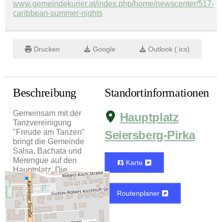
www.gemeindekurier.at/index.php/home/newscenter/517-
caribbean-summer-nights
Drucken
Google
Outlook (.ics)
Beschreibung
Standortinformationen
Gemeinsam mit der
Hauptplatz
Tanzvereinigung
"Freude am Tanzen"
Seiersberg-Pirka
bringt die Gemeinde
Salsa, Bachata und
Merengue auf den
Karte
Hauptplatz. Die
Tänze werden erklärt
und gemeinsam
Routenplaner
geübt. Für
Unterhaltung sorgt
ein DJ, für die