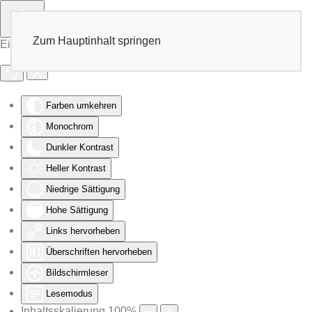
Zum Hauptinhalt springen
Eingabehilfen öffnen
Farben umkehren
Monochrom
Dunkler Kontrast
Heller Kontrast
Niedrige Sättigung
Hohe Sättigung
Links hervorheben
Überschriften hervorheben
Bildschirmleser
Lesemodus
Inhaltsskalierung
100
%