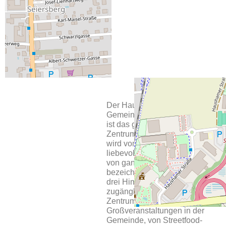
kulinarische
Bewirtung der
Saborsito-Foodtruck.
Der Hauptplatz der
Gemeinde Seiersberg-Pirka
ist das gesellschaftliche
Zentrum der Gemeinde und
wird vom Bürgermeister
liebevoll, das Wohnzimmer
von ganz Seiersberg-Pirka
bezeichnet. Der offene, von
drei Himmelsrichtungen
zugängliche Platz ist das
Zentrum für nahezu alle
Großveranstaltungen in der
Gemeinde, von Streetfood-