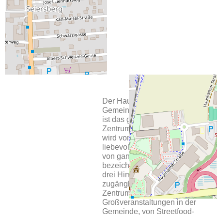
kulinarische
Bewirtung der
Saborsito-Foodtruck.
Der Hauptplatz der
Gemeinde Seiersberg-Pirka
ist das gesellschaftliche
Zentrum der Gemeinde und
wird vom Bürgermeister
liebevoll, das Wohnzimmer
von ganz Seiersberg-Pirka
bezeichnet. Der offene, von
drei Himmelsrichtungen
zugängliche Platz ist das
Zentrum für nahezu alle
Großveranstaltungen in der
Gemeinde, von Streetfood-