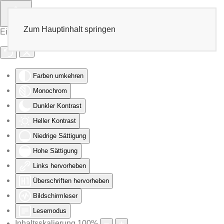
Zum Hauptinhalt springen
Eingabehilfen öffnen
Farben umkehren
Monochrom
Dunkler Kontrast
Heller Kontrast
Niedrige Sättigung
Hohe Sättigung
Links hervorheben
Überschriften hervorheben
Bildschirmleser
Lesemodus
Inhaltsskalierung
100
%