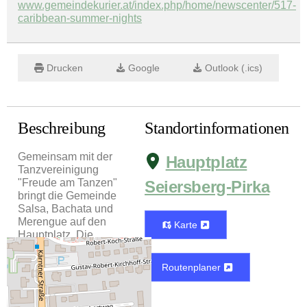
www.gemeindekurier.at/index.php/home/newscenter/517-
caribbean-summer-nights
Drucken
Google
Outlook (.ics)
Beschreibung
Standortinformationen
Gemeinsam mit der
Hauptplatz
Tanzvereinigung
"Freude am Tanzen"
Seiersberg-Pirka
bringt die Gemeinde
Salsa, Bachata und
Merengue auf den
Karte
Hauptplatz. Die
Tänze werden erklärt
und gemeinsam
Routenplaner
geübt. Für
Unterhaltung sorgt
ein DJ, für die