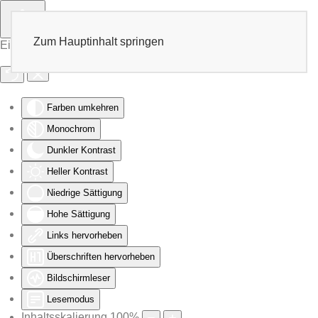
Zum Hauptinhalt springen
Eingabehilfen öffnen
Farben umkehren
Monochrom
Dunkler Kontrast
Heller Kontrast
Niedrige Sättigung
Hohe Sättigung
Links hervorheben
Überschriften hervorheben
Bildschirmleser
Lesemodus
Inhaltsskalierung
100
%