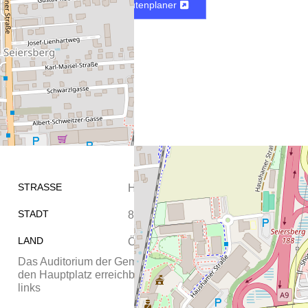
Karte
Routenplaner
STRASSE
Hauptplatz 1
STADT
8054 Seiersberg-Pirka
LAND
Österreich
Das Auditorium der Gemeinde Seiersberg-Pirka ist über
den Hauptplatz erreichbar - Verwenden Sie Zugang
links