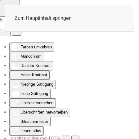
Zum Hauptinhalt springen
Eingabehilfen öffnen
Farben umkehren
Monochrom
Dunkler Kontrast
Heller Kontrast
Niedrige Sättigung
Hohe Sättigung
Links hervorheben
Überschriften hervorheben
Bildschirmleser
Lesemodus
Inhaltsskalierung
100
%