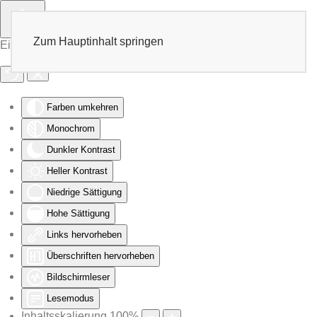
Zum Hauptinhalt springen
Eingabehilfen öffnen
Farben umkehren
Monochrom
Dunkler Kontrast
Heller Kontrast
Niedrige Sättigung
Hohe Sättigung
Links hervorheben
Überschriften hervorheben
Bildschirmleser
Lesemodus
Inhaltsskalierung
100
%