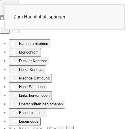
Zum Hauptinhalt springen
Eingabehilfen öffnen
Farben umkehren
Monochrom
Dunkler Kontrast
Heller Kontrast
Niedrige Sättigung
Hohe Sättigung
Links hervorheben
Überschriften hervorheben
Bildschirmleser
Lesemodus
Inhaltsskalierung
100
%