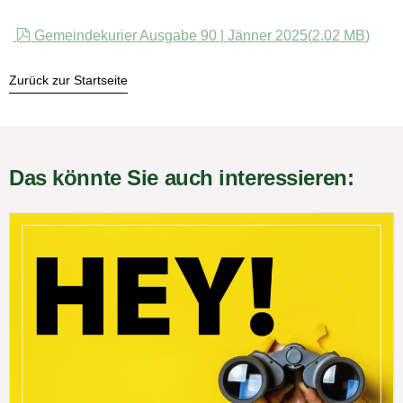
pdf
Gemeindekurier Ausgabe 90 | Jänner 2025
(
2.02 MB
)
Zurück zur Startseite
Das könnte Sie auch interessieren: