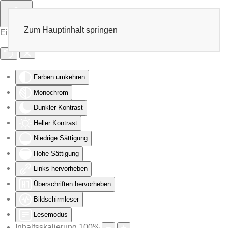
Zum Hauptinhalt springen
Eingabehilfen öffnen
Farben umkehren
Monochrom
Dunkler Kontrast
Heller Kontrast
Niedrige Sättigung
Hohe Sättigung
Links hervorheben
Überschriften hervorheben
Bildschirmleser
Lesemodus
Inhaltsskalierung
100
%