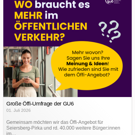
Große Öffi-Umfrage der GU6
01. Juli 2026
Gemeinsam möchten wir das Öffi-Angebot für
Seiersberg-Pirka und rd. 40.000 weitere Bürger:innen
im…