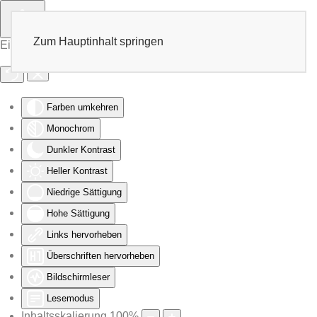
Zum Hauptinhalt springen
Eingabehilfen öffnen
Farben umkehren
Monochrom
Dunkler Kontrast
Heller Kontrast
Niedrige Sättigung
Hohe Sättigung
Links hervorheben
Überschriften hervorheben
Bildschirmleser
Lesemodus
Inhaltsskalierung
100
%