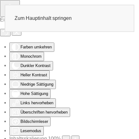
Zum Hauptinhalt springen
Eingabehilfen öffnen
Farben umkehren
Monochrom
Dunkler Kontrast
Heller Kontrast
Niedrige Sättigung
Hohe Sättigung
Links hervorheben
Überschriften hervorheben
Bildschirmleser
Lesemodus
Inhaltsskalierung
100
%