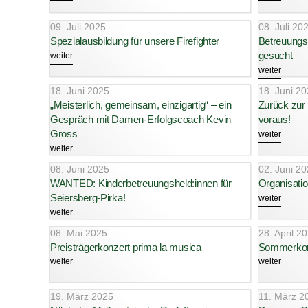
09. Juli 2025
08. Juli 20
Spezialausbildung für unsere Firefighter
Betreuungs
gesucht
weiter
weiter
18. Juni 2025
18. Juni 2
„Meisterlich, gemeinsam, einzigartig“ – ein
Zurück zur 
Gespräch mit Damen-Erfolgscoach Kevin
voraus!
Gross
weiter
weiter
08. Juni 2025
02. Juni 2
WANTED: Kinderbetreuungsheld:innen für
Organisatio
Seiersberg-Pirka!
weiter
weiter
08. Mai 2025
28. April 2
Preisträgerkonzert prima la musica
Sommerkon
weiter
weiter
19. März 2025
11. März 2