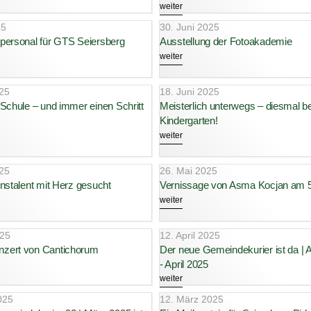
weiter
25
30. Juni 2025
personal für GTS Seiersberg
Ausstellung der Fotoakademie
weiter
025
18. Juni 2025
Schule – und immer einen Schritt
Meisterlich unterwegs – diesmal b
Kindergarten!
weiter
025
26. Mai 2025
nstalent mit Herz gesucht
Vernissage von Asma Kocjan am 5
weiter
025
12. April 2025
zert von Cantichorum
Der neue Gemeindekurier ist da |
- April 2025
weiter
025
12. März 2025