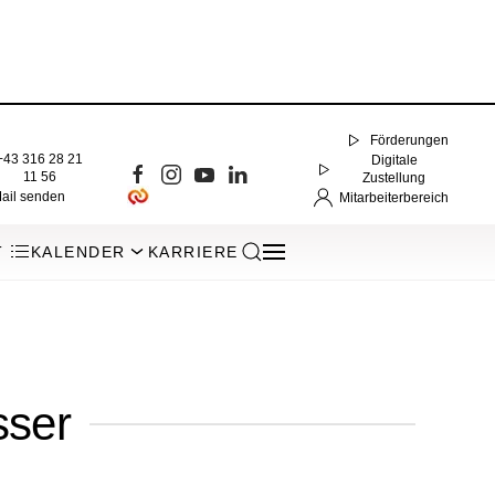
Förderungen
+43 316 28 21
Digitale
11 56
Zustellung
ail senden
Mitarbeiterbereich
T
KALENDER
KARRIERE
sser