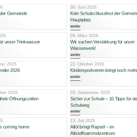
26
30. Juni 2026
 der Gemeinde
Kein Schulschlussfest der Gemei
Hauptplatz
weiter
026
09. März 2026
ür unser Trinkwasser
Wir suchen Verstärkung für unser
Wasserwerk!
weiter
ber 2025
22. Oktober 2025
nder 2026
Kindersportverein bringt noch mehr 
weiter
ber 2025
03. September 2025
othek-Öffnungszeiten
Sicher zur Schule – 10 Tipps für d
Schulweg
weiter
25
13. Juli 2025
 is coming home
Altöl bringt Rapsöl – im
Altstoffsammelzentrum