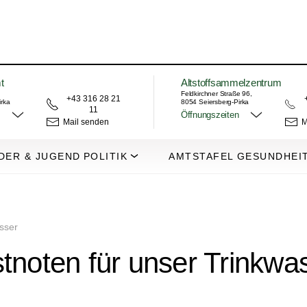
t
Altstoffsammelzentrum
Feldkirchner Straße 96,
+43 316 28 21
irka
8054 Seiersberg-Pirka
11
Öffnungszeiten
Mail senden
M
DER & JUGEND
POLITIK
AMTSTAFEL
GESUNDHEI
sser
tnoten für unser Trinkwa