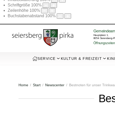
Schriftgröße
100
%
Zeilenhöhe
100
%
Buchstabenabstand
100
%
Gemeindeam
Hauptplatz 1,
8054 Seiersberg-P
Öffnungszeiten
SERVICE
KULTUR & FREIZEIT
KIN
Home
Start
Newscenter
Bestnoten für unser Trinkwa
Bes