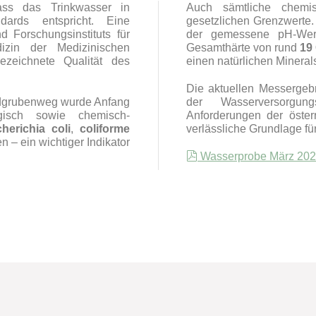
ass das Trinkwasser in
Auch sämtliche chemis
ndards entspricht. Eine
gesetzlichen Grenzwerte.
d Forschungsinstituts für
der gemessene pH-Wert 
izin der Medizinischen
Gesamthärte von rund
19
ezeichnete Qualität des
einen natürlichen Minerals
Die aktuellen Messergeb
dgrubenweg wurde Anfang
der Wasserversorgun
isch sowie chemisch-
Anforderungen der öster
herichia coli
,
coliforme
verlässliche Grundlage fü
– ein wichtiger Indikator
pdf
Wasserprobe März 202