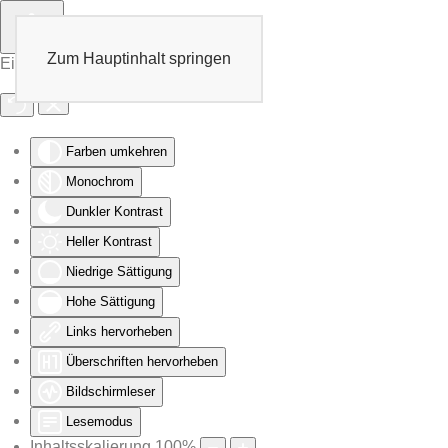
Zum Hauptinhalt springen
Eingabehilfen öffnen
Farben umkehren
Monochrom
Dunkler Kontrast
Heller Kontrast
Niedrige Sättigung
Hohe Sättigung
Links hervorheben
Überschriften hervorheben
Bildschirmleser
Lesemodus
Inhaltsskalierung
100
%