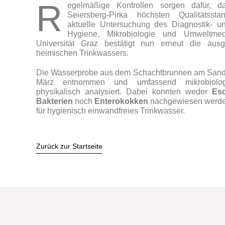
R
egelmäßige Kontrollen sorgen dafür, d
Seiersberg-Pirka höchsten Qualitätssta
aktuelle Untersuchung des Diagnostik- un
Hygiene, Mikrobiologie und Umweltmed
Universität Graz bestätigt nun erneut die ausg
heimischen Trinkwassers.
Die Wasserprobe aus dem Schachtbrunnen am San
März entnommen und umfassend mikrobiolog
physikalisch analysiert. Dabei konnten weder
Esc
Bakterien
noch
Enterokokken
nachgewiesen werden 
für hygienisch einwandfreies Trinkwasser.
Zurück zur Startseite