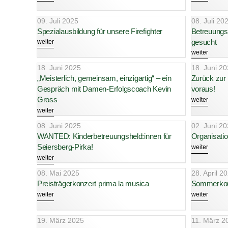
09. Juli 2025
08. Juli 20
Spezialausbildung für unsere Firefighter
Betreuungs
gesucht
weiter
weiter
18. Juni 2025
18. Juni 2
„Meisterlich, gemeinsam, einzigartig“ – ein
Zurück zur 
Gespräch mit Damen-Erfolgscoach Kevin
voraus!
Gross
weiter
weiter
08. Juni 2025
02. Juni 2
WANTED: Kinderbetreuungsheld:innen für
Organisatio
Seiersberg-Pirka!
weiter
weiter
08. Mai 2025
28. April 2
Preisträgerkonzert prima la musica
Sommerkon
weiter
weiter
19. März 2025
11. März 2