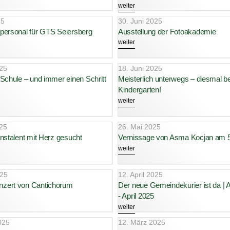
weiter
25
30. Juni 2025
personal für GTS Seiersberg
Ausstellung der Fotoakademie
weiter
025
18. Juni 2025
Schule – und immer einen Schritt
Meisterlich unterwegs – diesmal b
Kindergarten!
weiter
025
26. Mai 2025
nstalent mit Herz gesucht
Vernissage von Asma Kocjan am 5
weiter
025
12. April 2025
zert von Cantichorum
Der neue Gemeindekurier ist da |
- April 2025
weiter
025
12. März 2025