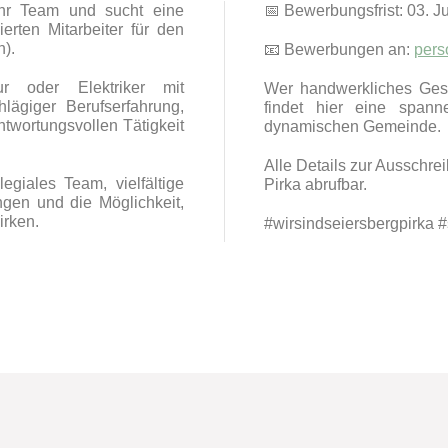
ihr Team und sucht eine
📅 Bewerbungsfrist: 03. J
erten Mitarbeiter für den
n).
📧 Bewerbungen an:
pers
ur oder Elektriker mit
Wer handwerkliches Gesc
lägiger Berufserfahrung,
findet hier eine spann
twortungsvollen Tätigkeit
dynamischen Gemeinde.
Alle Details zur Ausschr
egiales Team, vielfältige
Pirka abrufbar.
ungen und die Möglichkeit,
irken.
#wirsindseiersbergpirka 