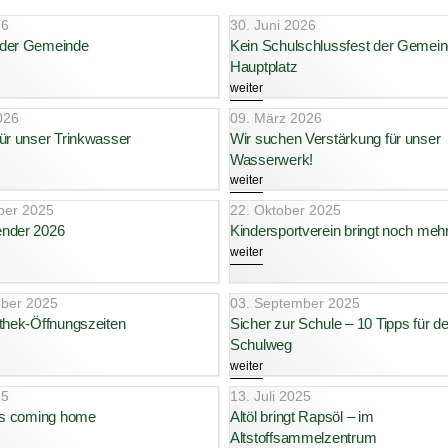
26
30. Juni 2026
 der Gemeinde
Kein Schulschlussfest der Gemei
Hauptplatz
weiter
026
09. März 2026
ür unser Trinkwasser
Wir suchen Verstärkung für unser
Wasserwerk!
weiter
ber 2025
22. Oktober 2025
nder 2026
Kindersportverein bringt noch mehr 
weiter
ber 2025
03. September 2025
othek-Öffnungszeiten
Sicher zur Schule – 10 Tipps für d
Schulweg
weiter
25
13. Juli 2025
 is coming home
Altöl bringt Rapsöl – im
Altstoffsammelzentrum