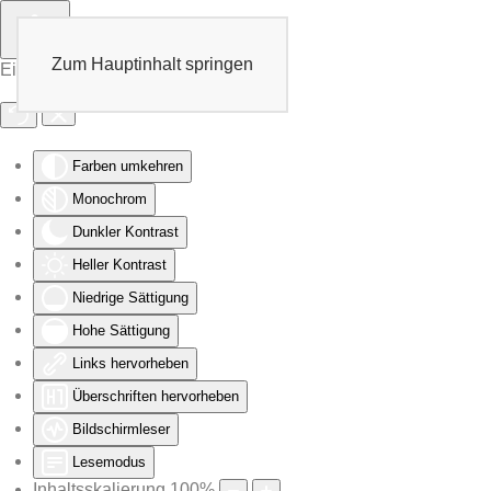
Zum Hauptinhalt springen
Eingabehilfen öffnen
Farben umkehren
Monochrom
Dunkler Kontrast
Heller Kontrast
Niedrige Sättigung
Hohe Sättigung
Links hervorheben
Überschriften hervorheben
Bildschirmleser
Lesemodus
Inhaltsskalierung
100
%