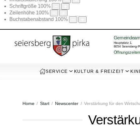
Schriftgröße
100
%
Zeilenhöhe
100
%
Buchstabenabstand
100
%
Gemeindeam
Hauptplatz 1,
8054 Seiersberg-P
Öffnungszeiten
SERVICE
KULTUR & FREIZEIT
KIN
Home
Start
Newscenter
Verstärkung für den Wirtsch
Verstärku