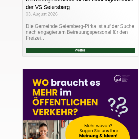
der VS Seiersberg
03. August 2026
Die Gemeinde Seiersberg-Pirka ist auf der Suche
nach engagiertem Betreuungspersonal für den
Freizei…
weiter