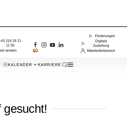
Förderungen
+43 316 28 21
Digitale
11 56
Zustellung
ail senden
Mitarbeiterbereich
T
KALENDER
KARRIERE
f gesucht!