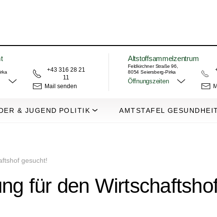
t
Altstoffsammelzentrum
Feldkirchner Straße 96,
+43 316 28 21
irka
8054 Seiersberg-Pirka
11
Öffnungszeiten
Mail senden
M
DER & JUGEND
POLITIK
AMTSTAFEL
GESUNDHEI
aftshof gesucht!
ng für den Wirtschaftsho