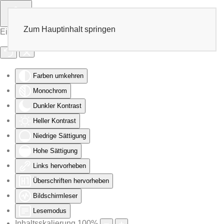
Zum Hauptinhalt springen
Eingabehilfen öffnen
Farben umkehren
Monochrom
Dunkler Kontrast
Heller Kontrast
Niedrige Sättigung
Hohe Sättigung
Links hervorheben
Überschriften hervorheben
Bildschirmleser
Lesemodus
Inhaltsskalierung
100
%